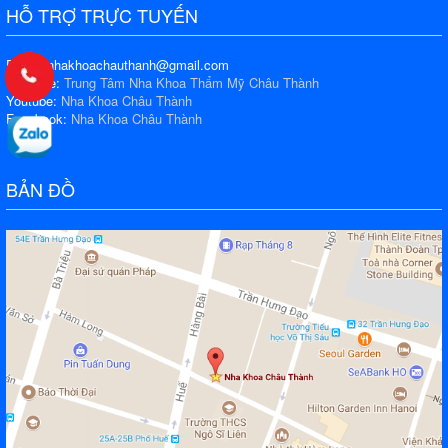
HỖ TRỢ TRỰC TUYẾN
Email: nhakhoachauthanh@gmail.com
Fanpage:
Trung Tâm Nha Khoa Thẩm Mỹ Châu Thành
Youtube:
Nha Khoa Châu Thành
Facebook:
Nha Khoa Châu Thành
BẢN ĐỒ