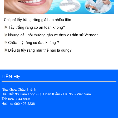
Chi phí tẩy trắng răng giá bao nhiêu tiền
Tẩy trắng răng có an toàn không?
Những câu hỏi thường gặp về dịch vụ dán sứ Verneer
Chữa tuỷ răng có đau không ?
Điều trị tủy răng như thế nào là đúng?
LIÊN HỆ
Nha Khoa Châu Thành
Địa Chỉ: 36 Hàm Long - Q. Hoàn Kiếm - Hà Nội - Việt Nam.
Tel: 024 3944 9901
Hotline: 090 497 3236