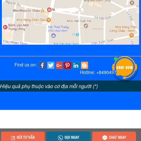
Find us on:
Hotline: +84904973236
Hiệu quả phụ thuộc vào cơ địa mỗi người (*)
GỬI TƯ VẤN
GỌI NGAY
CHAT NGAY