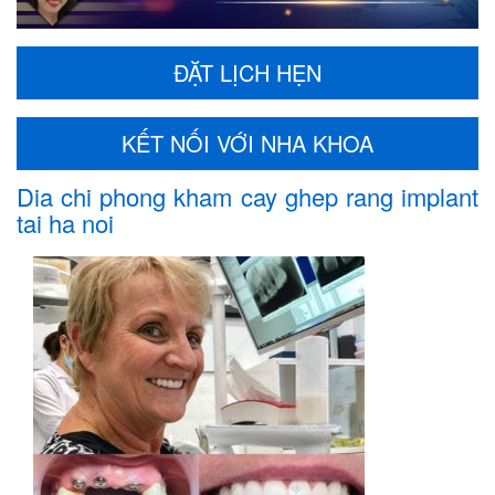
ĐẶT LỊCH HẸN
KẾT NỐI VỚI NHA KHOA
Dia chi phong kham cay ghep rang implant
tai ha noi