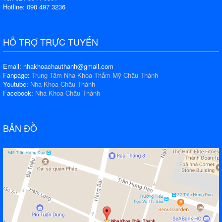
Hotline: 090 497 3236
HỖ TRỢ TRỰC TUYẾN
Email: nhakhoachauthanh@gmail.com
Fanpage:
Trung Tâm Nha Khoa Thẩm Mỹ Châu Thành
Youtube:
Nha Khoa Châu Thành
Facebook:
Nha Khoa Châu Thành
BẢN ĐỒ