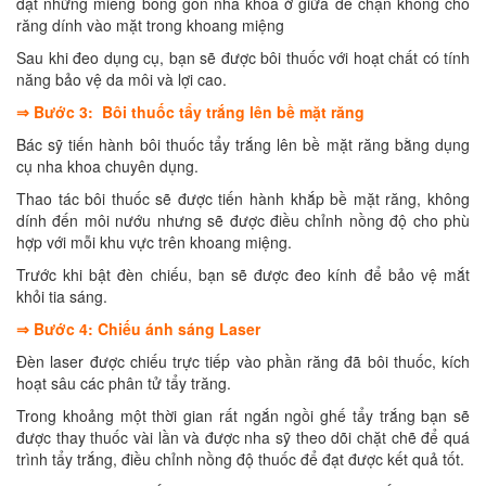
đặt những miếng bông gòn nha khoa ở giữa để chặn không cho
răng dính vào mặt trong khoang miệng
Sau khi đeo dụng cụ, bạn sẽ được bôi thuốc với hoạt chất có tính
năng bảo vệ da môi và lợi cao.
⇒ Bước 3: Bôi thuốc tẩy trắng lên bề mặt răng
Bác sỹ tiến hành bôi thuốc tẩy trắng lên bề mặt răng bằng dụng
cụ nha khoa chuyên dụng.
Thao tác bôi thuốc sẽ được tiến hành khắp bề mặt răng, không
dính đến môi nướu nhưng sẽ được điều chỉnh nồng độ cho phù
hợp với mỗi khu vực trên khoang miệng.
Trước khi bật đèn chiếu, bạn sẽ được đeo kính để bảo vệ mắt
khỏi tia sáng.
⇒ Bước 4: Chiếu ánh sáng Laser
Đèn laser được chiếu trực tiếp vào phần răng đã bôi thuốc, kích
hoạt sâu các phân tử tẩy trăng.
Trong khoảng một thời gian rất ngắn ngồi ghế tẩy trắng bạn sẽ
được thay thuốc vài lần và được nha sỹ theo dõi chặt chẽ để quá
trình tẩy trắng, điều chỉnh nồng độ thuốc để đạt được kết quả tốt.