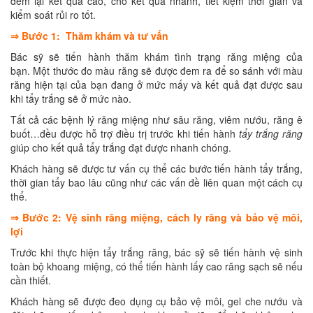
đem lại kết quả cao, cho kết quả nhanh, tiết kiệm thời gian và
kiểm soát rủi ro tốt.
⇒ Bước 1: Thăm khám và tư vấn
Bác sỹ sẽ tiến hành thăm khám tình trạng răng miệng của
bạn. Một thước đo màu răng sẽ được đem ra để so sánh với màu
răng hiện tại của bạn đang ở mức mấy và kết quả đạt được sau
khi tẩy trắng sẽ ở mức nào.
Tất cả các bệnh lý răng miệng như sâu răng, viêm nướu, răng ê
buốt…đều được hỗ trợ điều trị trước khi tiến hành
tẩy trắng răng
giúp cho kết quả tẩy trắng đạt được nhanh chóng.
Khách hàng sẽ được tư vấn cụ thể các bước tiến hành tẩy trắng,
thời gian tẩy bao lâu cũng như các vấn đề liên quan một cách cụ
thể.
⇒ Bước 2: Vệ sinh răng miệng, cách ly răng và bảo vệ môi,
lợi
Trước khi thực hiện tẩy trắng răng, bác sỹ sẽ tiến hành vệ sinh
toàn bộ khoang miệng, có thể tiến hành lấy cao răng sạch sẽ nếu
cần thiết.
Khách hàng sẽ được đeo dụng cụ bảo vệ môi, gel che nướu và