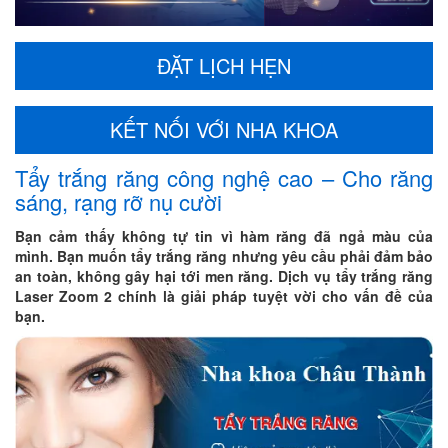
ĐẶT LỊCH HẸN
KẾT NỐI VỚI NHA KHOA
Tẩy trắng răng công nghệ cao – Cho răng
sáng, rạng rỡ nụ cười
Bạn cảm thấy không tự tin vì hàm răng đã ngả màu của
mình. Bạn muốn tẩy trắng răng nhưng yêu cầu phải đảm bảo
an toàn, không gây hại tới men răng. Dịch vụ tẩy trắng răng
Laser Zoom 2 chính là giải pháp tuyệt vời cho vấn đề của
bạn.