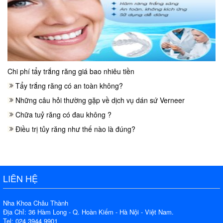
Chi phí tẩy trắng răng giá bao nhiêu tiền
Tẩy trắng răng có an toàn không?
Những câu hỏi thường gặp về dịch vụ dán sứ Verneer
Chữa tuỷ răng có đau không ?
Điều trị tủy răng như thế nào là đúng?
LIÊN HỆ
Nha Khoa Châu Thành
Địa Chỉ: 36 Hàm Long - Q. Hoàn Kiếm - Hà Nội - Việt Nam.
Tel: 024 3944 9901