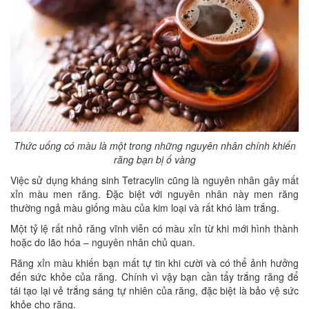
Thức uống có màu là một trong những nguyên nhân chính khiến
răng bạn bị ố vàng
Việc sử dụng kháng sinh Tetracylin cũng là nguyên nhân gây mất
xỉn màu men răng. Đặc biệt với nguyên nhân này men răng
thường ngả màu giống màu của kim loại và rất khó làm trắng.
Một tỷ lệ rất nhỏ răng vĩnh viễn có màu xỉn từ khi mới hình thành
hoặc do lão hóa – nguyên nhân chủ quan.
Răng xỉn màu khiến bạn mất tự tin khi cười và có thể ảnh hưởng
đến sức khỏe của răng. Chính vì vậy bạn cần tẩy trắng răng để
tái tạo lại vẻ trắng sáng tự nhiên của răng, đặc biệt là bảo vệ sức
khỏe cho răng.