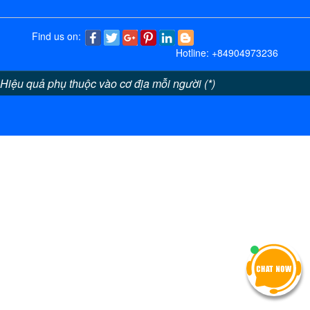
Find us on:
Hotline: +84904973236
Hiệu quả phụ thuộc vào cơ địa mỗi người (*)