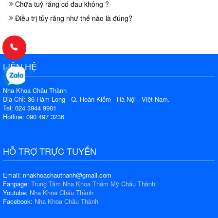
Chữa tuỷ răng có đau không ?
Điều trị tủy răng như thế nào là đúng?
LIÊN HỆ
Nha Khoa Châu Thành
Địa Chỉ: 36 Hàm Long - Q. Hoàn Kiếm - Hà Nội - Việt Nam.
Tel: 024 3944 9901
Hotline: 090 497 3236
HỖ TRỢ TRỰC TUYẾN
Email: nhakhoachauthanh@gmail.com
Fanpage:
Trung Tâm Nha Khoa Thẩm Mỹ Châu Thành
Youtube:
Nha Khoa Châu Thành
Facebook:
Nha Khoa Châu Thành