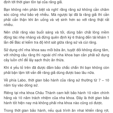
định tới thời gian tồn tại của răng giả.
Bạn không nên phân biệt và nghĩ rằng răng sứ không cần chăm
sóc cũng như bảo vệ nhiều. Mà ngược lại đã là răng giả thì cần
phải cẩn thận khi ăn uống và vệ sinh hơn so với răng thật rất
nhiều.
Nên chải răng vào buổi sáng và tối, dùng bản chải lông mềm
động tác nhẹ nhàng và đừng quên định kỳ 6 tháng đến tái khám 1
lần để Bác sĩ kiểm tra độ khít sát giữa răng sứ và cùi răng.
Sử dụng chỉ nha khoa sau mỗi bữa ăn, tuyệt đối không dùng tăm,
với những cầu răng thì ngoài chỉ nha khoa bạn cần phải sử dụng
cây luồn chỉ để lấy sạch thức ăn thừa.
Khi 4 yếu tố trên đã được đảm bảo chắc chắn thì bạn không còn
phải bận tậm tới vấn đề răng giả dùng được bao lâu nữa.
Về phía Labo, thời gian bảo hành của răng sứ thường từ 7 – 10
năm tùy vào dòng sứ.
Riêng tại nha khoa Châu Thành cam kết bảo hành 10 năm chính
hãng và 10 năm trách nhiệm của nha khoa. Đây là thời gian bảo
hành tốt hiện nay mà không phải nha khoa nào cũng có được.
Trong thời gian bảo hành, nếu quá trình ăn nhai khiến răng rơi,