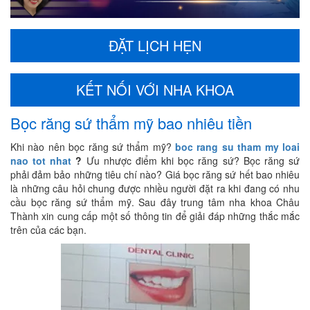
ĐẶT LỊCH HẸN
KẾT NỐI VỚI NHA KHOA
Bọc răng sứ thẩm mỹ bao nhiêu tiền
Khi nào nên bọc răng sứ thẩm mỹ?
boc rang su tham my loai
nao tot nhat
?
Ưu nhược điểm khi bọc răng sứ? Bọc răng sứ
phải đảm bảo những tiêu chí nào? Giá bọc răng sứ hết bao nhiêu
là những câu hỏi chung được nhiều người đặt ra khi đang có nhu
cầu bọc răng sứ thẩm mỹ. Sau đây trung tâm nha khoa Châu
Thành xin cung cấp một số thông tin để giải đáp những thắc mắc
trên của các bạn.