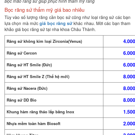
Bọc mão răng sứ giúp phục hình thẩm mỹ răng
Bọc răng sứ thẩm mỹ giá bao nhiêu
Tùy vào số lượng răng cần bọc sứ cũng như loại răng sứ các bạn
lựa chọn mà mức
giá bọc răng sứ
khác nhau. Mời các bạn tham
khảo giá bọc răng sứ tại nha khoa Châu Thành.
4.000
Răng sứ không kim loại Zirconia(Venus)
6.000
Răng sứ Cercon
6.000
Răng sứ HT Smile (Đức)
8.000
Răng sứ HT Smile Z (Thế hệ mới)
8.000
Răng sứ Nacera (Đức)
8.000
Răng sứ DD Bio
1.500
Khung hàm răng tháo lắp bằng Inox
2.000
Nhựa mềm toàn hàm Biosoft