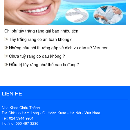
Chi phí tẩy trắng răng giá bao nhiêu tiền
Tẩy trắng răng có an toàn không?
Những câu hỏi thường gặp về dịch vụ dán sứ Verneer
Chữa tuỷ răng có đau không ?
Điều trị tủy răng như thế nào là đúng?
LIÊN HỆ
Nha Khoa Châu Thành
Địa Chỉ: 36 Hàm Long - Q. Hoàn Kiếm - Hà Nội - Việt Nam.
Tel: 024 3944 9901
Hotline: 090 497 3236