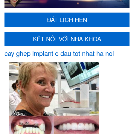
ĐẶT LỊCH HẸN
KẾT NỐI VỚI NHA KHOA
cay ghep implant o dau tot nhat ha noi