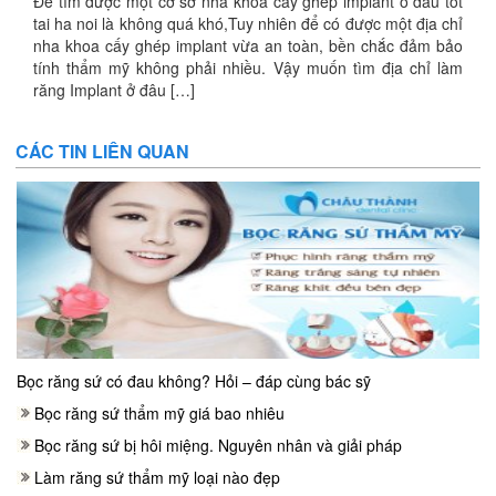
Để tìm được một cơ sở nha khoa cay ghep implant o dau tot
tai ha noi là không quá khó,Tuy nhiên để có được một địa chỉ
nha khoa cấy ghép implant vừa an toàn, bền chắc đảm bảo
tính thẩm mỹ không phải nhiều. Vậy muốn tìm địa chỉ làm
răng Implant ở đâu […]
CÁC TIN LIÊN QUAN
Bọc răng sứ có đau không? Hỏi – đáp cùng bác sỹ
Bọc răng sứ thẩm mỹ giá bao nhiêu
Bọc răng sứ bị hôi miệng. Nguyên nhân và giải pháp
Làm răng sứ thẩm mỹ loại nào đẹp