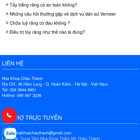
Tẩy trắng răng có an toàn không?
Những câu hỏi thường gặp về dịch vụ dán sứ Verneer
Chữa tuỷ răng có đau không ?
Điều trị tủy răng như thế nào là đúng?
LIÊN HỆ
Nha Khoa Châu Thành
Địa Chỉ: 36 Hàm Long - Q. Hoàn Kiếm - Hà Nội - Việt Nam.
Tel: 024 3944 9901
Hotline: 090 497 3236
HỖ TRỢ TRỰC TUYẾN
Email: nhakhoachauthanh@gmail.com
Fanpage:
Trung Tâm Nha Khoa Thẩm Mỹ Châu Thành