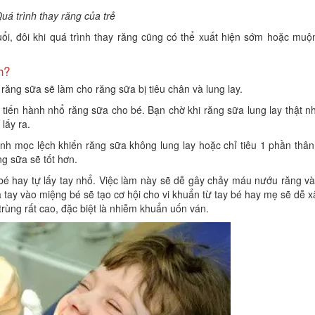
uá trình thay răng của trẻ
ổi, đôi khi quá trình thay răng cũng có thể xuất hiện sớm hoặc muộ
h?
răng sữa sẽ làm cho răng sữa bị tiêu chân và lung lay.
 tiến hành nhổ răng sữa cho bé. Bạn chờ khi răng sữa lung lay thật n
lấy ra.
nh mọc lệch khiến răng sữa không lung lay hoặc chỉ tiêu 1 phần thân
g sữa sẽ tốt hơn.
é hay tự lấy tay nhổ. Việc làm này sẽ dễ gây chảy máu nướu răng và
 tay vào miệng bé sẽ tạo cơ hội cho vi khuẩn từ tay bé hay mẹ sẽ dễ
trùng rất cao, đặc biệt là nhiễm khuẩn uốn ván.