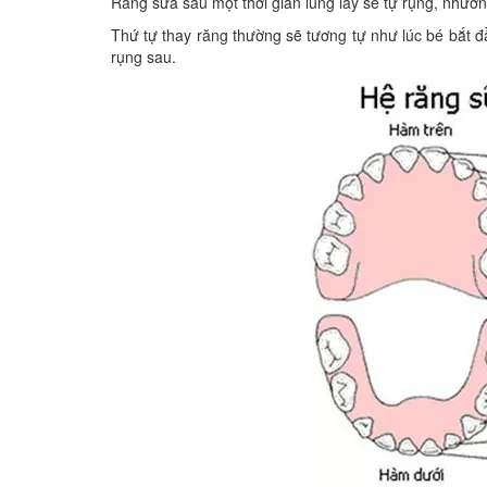
Răng sữa sau một thời gian lung lay sẽ tự rụng, nhườn
Thứ tự thay răng thường sẽ tương tự như lúc bé bắt đ
rụng sau.