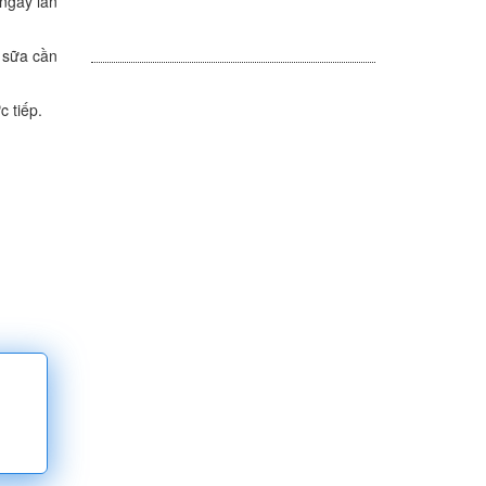
ngay lần
g sữa cần
 tiếp.