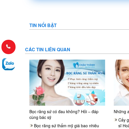
TIN NỔI BẬT
CÁC TIN LIÊN QUAN
Bọc răng sứ có đau không? Hỏi – đáp
Những a
cùng bác sỹ
Cấy g
Bọc răng sứ thẩm mỹ giá bao nhiêu
sĩ Hoà