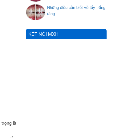
Những điều cần biết về tẩy trắng
răng
KẾT NỐI MXH
trọng là