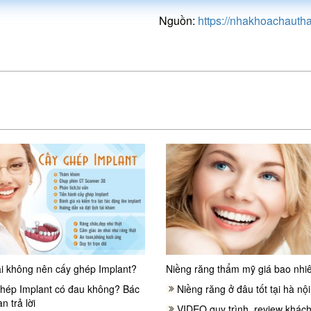
Nguồn:
https://nhakhoachauth
i không nên cấy ghép Implant?
Niềng răng thẩm mỹ giá bao nhi
hép Implant có đau không? Bác
Niềng răng ở đâu tốt tại hà nội
n trả lời
VIDEO quy trình, review khác