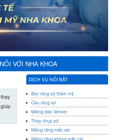
 NỐI VỚI NHA KHOA
DỊCH VỤ NỔI BẬT
Bọc răng sứ thẩm mỹ
 thay
Cầu răng sứ
 giúp
Miềng dán Veneer
Thay chụp sứ
Niềng răng mắc cài
Niềng răng không mắc cài