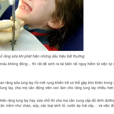
hổ răng sữa khi phát hiện những dấu hiệu bất thường
áu không đông… thì rất dễ sinh ra tai biến rất nguy hiểm từ việc tự
an răng sữa lung lay rồi mới rụng khiến trẻ có thể gặp khó khăn trong 
n lung lay, cha mẹ cần động viên con làm cho răng lung lay nhiều hơ
chiếc răng lung lay hay vừa nhổ thì cha mẹ cần cung cấp đủ dinh dưỡn
n mềm như cháo, súp, các loại sinh tố, nước ép trái cây… và việc đ