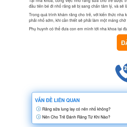
Tại nha khoa, công việc nhổ răng sữa cho trẻ được t
đầu tiên bé đi nhổ răng sẽ bị sang chấn tâm lý, và sẽ 
Trong quá trình khám răng cho trẻ, với kiến thức nha 
phải nhổ sớm, khi cần thiết sẽ phải làm một máng chờ 
Phụ huynh có thể đưa con em mình tới nha khoa tại đị
VẤN ĐỀ LIÊN QUAN
Răng sữa lung lay có nên nhổ không?
Nên Cho Trẻ Đánh Răng Từ Khi Nào?