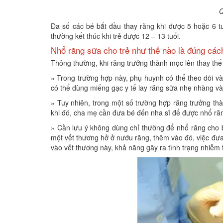
Q
Đa số các bé bắt đầu thay răng khi được 5 hoặc 6 tu
thường kết thúc khi trẻ được 12 – 13 tuổi.
Nhổ răng sữa cho trẻ như thế nào là đúng các
Thông thường, khi răng trưởng thành mọc lên thay thế 
» Trong trường hợp này, phụ huynh có thể theo dõi và
có thể dùng miếng gạc y tế lay răng sữa nhẹ nhàng và 
» Tuy nhiên, trong một số trường hợp răng trưởng thà
khi đó, cha mẹ cần đưa bé đến nha sĩ để được nhổ răn
» Cần lưu ý không dùng chỉ thường để nhổ răng cho b
một vết thương hở ở nướu răng, thêm vào đó, việc đưa
vào vết thương này, khả năng gây ra tình trạng nhiễm 