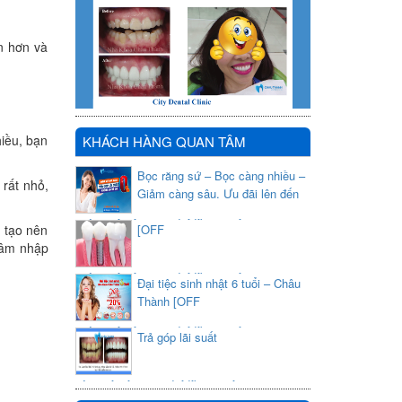
n hơn và
hiều, bạn
KHÁCH HÀNG QUAN TÂM
Bọc răng sứ – Bọc càng nhiều –
 rất nhỏ,
Giảm càng sâu. Ưu đãi lên đến
20{c259f37f497399d2fdfb32a8cf3a516884364a415248c8683ee2
[OFF
 tạo nên
 xâm nhập
20{c259f37f497399d2fdfb32a8cf3a516884364a415248c8683ee2
Đại tiệc sinh nhật 6 tuổi – Châu
Cơ hội lớn cho khách hàng Cấy ghép Implant
Thành [OFF
20{c259f37f497399d2fdfb32a8cf3a516884364a415248c8683ee2
Trả góp lãi suất
chi phí thẩm mỹ nha khoa
0{c259f37f497399d2fdfb32a8cf3a516884364a415248c8683ee21