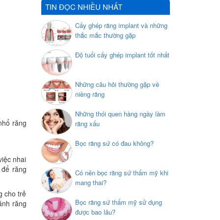
– Thẩm mỹ nha khoa – Không lo về giá
TIN ĐỌC NHIỀU NHẤT
Cấy ghép răng implant và những
thắc mắc thường gặp
Độ tuổi cấy ghép implant tốt nhất
Những câu hỏi thường gặp về
niềng răng
Những thói quen hàng ngày làm
 nhổ răng
răng xấu
Bọc răng sứ có đau không?
việc nhai
n để răng
Có nên bọc răng sứ thẩm mỹ khi
mang thai?
g cho trẻ
Bọc răng sứ thẩm mỹ sử dụng
ánh răng
được bao lâu?