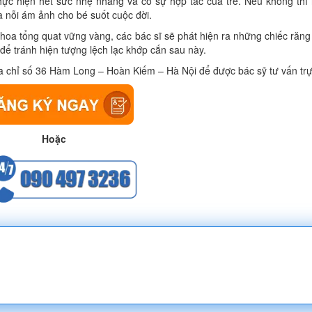
hực hiện hết sức nhẹ nhàng và có sự hợp tác của trẻ. Nếu không thì 
là nỗi ám ảnh cho bé suốt cuộc đời.
khoa tổng quat vững vàng, các bác sĩ sẽ phát hiện ra những chiếc răn
để tránh hiện tượng lệch lạc khớp cắn sau này.
a chỉ số 36 Hàm Long – Hoàn Kiếm – Hà Nội để được bác sỹ tư vấn trực
Hoặc