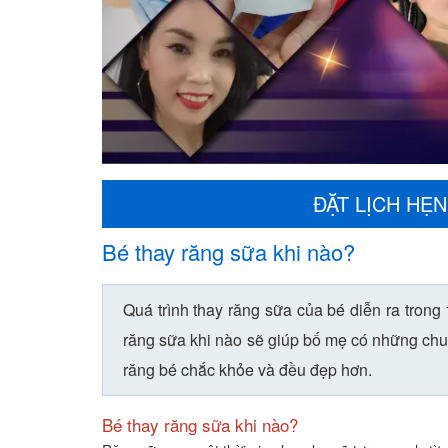
ĐẶT LỊCH HẸN
Bé thay răng sữa khi nào?
Quá trình thay răng sữa của bé diễn ra trong 
răng sữa khi nào sẽ giúp bố mẹ có những chu
răng bé chắc khỏe và đều đẹp hơn.
Bé thay răng sữa khi nào?