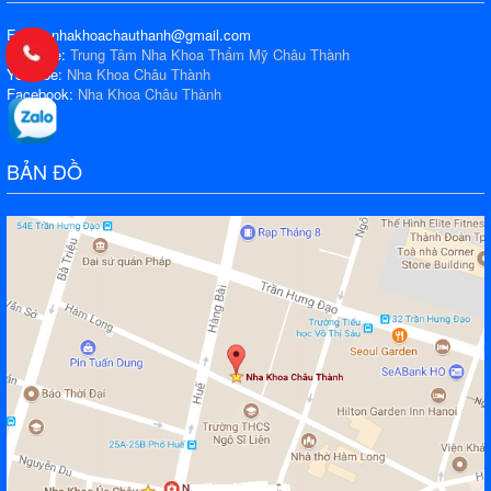
Email: nhakhoachauthanh@gmail.com
Fanpage:
Trung Tâm Nha Khoa Thẩm Mỹ Châu Thành
Youtube:
Nha Khoa Châu Thành
Facebook:
Nha Khoa Châu Thành
BẢN ĐỒ