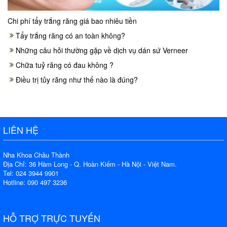
Chi phí tẩy trắng răng giá bao nhiêu tiền
Tẩy trắng răng có an toàn không?
Những câu hỏi thường gặp về dịch vụ dán sứ Verneer
Chữa tuỷ răng có đau không ?
Điều trị tủy răng như thế nào là đúng?
LIÊN HỆ
Nha Khoa Châu Thành
Địa Chỉ: 36 Hàm Long - Q. Hoàn Kiếm - Hà Nội - Việt Nam.
Tel: 024 3944 9901
Hotline: 090 497 3236
HỖ TRỢ TRỰC TUYẾN